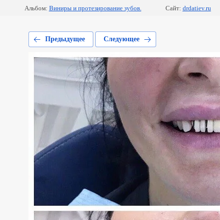
Альбом:
Виниры и протезирование зубов.
Сайт:
drdatiev.ru
Предыдущее
Следующее